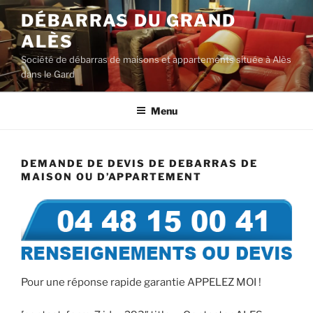
Aller
DÉBARRAS DU GRAND
au
ALÈS
contenu
principal
Société de débarras de maisons et appartements située à Alès
dans le Gard
Menu
DEMANDE DE DEVIS DE DEBARRAS DE
MAISON OU D’APPARTEMENT
Pour une réponse rapide garantie APPELEZ MOI !