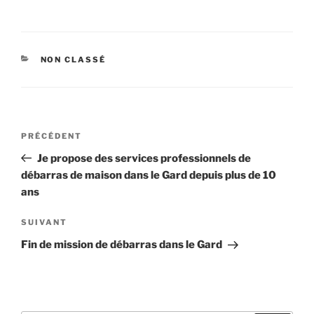
CATÉGORIES
NON CLASSÉ
Navigation
Article
PRÉCÉDENT
de
précédent
Je propose des services professionnels de
l’article
débarras de maison dans le Gard depuis plus de 10
ans
Article
SUIVANT
suivant
Fin de mission de débarras dans le Gard