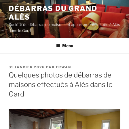
Aller
DÉBARRAS DU GRAND
au
ALÈS
contenu
principal
Société de débarras de maisons et appartements située à Alès
dans le Gard
Menu
PUBLIÉ
31 JANVIER 2026
PAR
ERWAN
LE
Quelques photos de débarras de
maisons effectués à Alès dans le
Gard