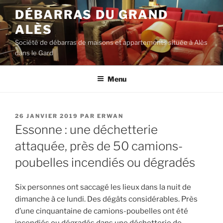
Aller
DÉBARRAS DU GRAND
au
ALÈS
contenu
principal
Société de débarras de maisons et appartements située à Alès
dans le Gard
Menu
PUBLIÉ
26 JANVIER 2019
PAR
ERWAN
LE
Essonne : une déchetterie
attaquée, près de 50 camions-
poubelles incendiés ou dégradés
Six personnes ont saccagé les lieux dans la nuit de
dimanche à ce lundi. Des dégâts considérables. Près
d’une cinquantaine de camions-poubelles ont été