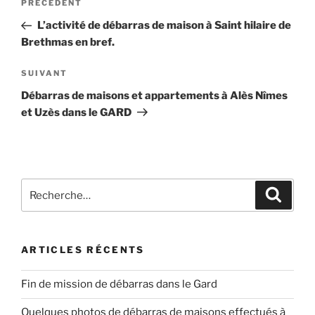
Article
PRÉCÉDENT
de
précédent
L’activité de débarras de maison à Saint hilaire de
l’article
Brethmas en bref.
Article
SUIVANT
suivant
Débarras de maisons et appartements à Alès Nîmes
et Uzès dans le GARD
Recherche
Recher
pour
:
ARTICLES RÉCENTS
Fin de mission de débarras dans le Gard
Quelques photos de débarras de maisons effectués à