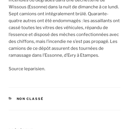
incendiés ou dégradés dans une déchetterie de
Wissous (Essonne) dans la nuit de dimanche à ce lundi.
Sept camions ont intégralement brûlé. Quarante-
quatre autres ont été endommagés : les assaillants ont
cassé toutes les vitres des véhicules, répandu de
l’essence et disposé des mèches confectionnées avec
des chiffons, mais l’incendie ne s’est pas propagé. Les
camions de ce dépôt assurent des tournées de
ramassage dans l’Essonne, d’Evry à Etampes.
Source leparisien.
CATÉGORIES
NON CLASSÉ
Navigation